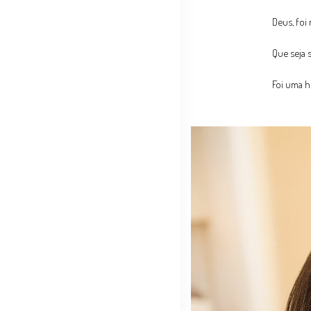
Deus, foi
Que seja 
Foi uma h