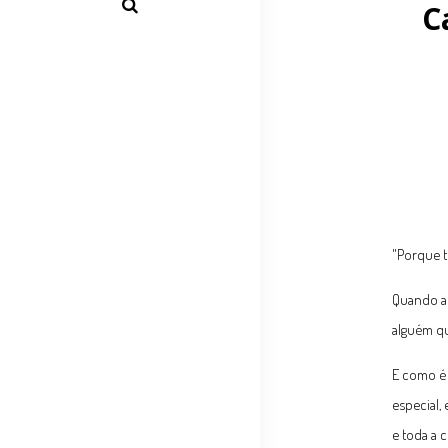
C
"Porque t
Quando a 
alguém qu
E como é 
especial,
e toda a 