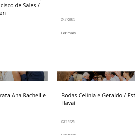
cisco de Sales /
en
27.07.2026
Ler mais
rata Ana Rachell e
Bodas Celinia e Geraldo / Es
Havaí
03.11.2025