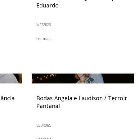
Eduardo
14.07.2026
Ler mais
tância
Bodas Angela e Laudison / Terroir
Pantanal
02.01.2025