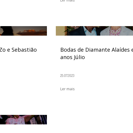
Ler mais
 Zo e Sebastião
Bodas de Diamante Alaídes e 
anos Júlio
25.07.2023
Ler mais