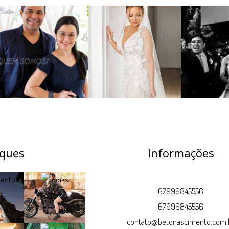
ques
Informações
67996845556
67996845556
contato@betonascimento.com.