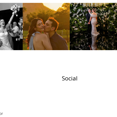
Social
br