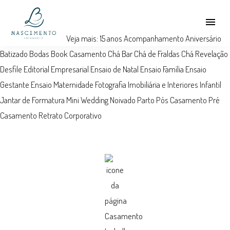
menu
Veja mais:
15 anos
Acompanhamento
Aniversário
Batizado
Bodas
Book
Casamento
Chá Bar
Chá de Fraldas
Chá Revelação
Desfile
Editorial
Empresarial
Ensaio de Natal
Ensaio Família
Ensaio
Gestante
Ensaio Maternidade
Fotografia Imobiliária e Interiores
Infantil
Jantar de Formatura
Mini Wedding
Noivado
Parto
Pós Casamento
Pré
Casamento
Retrato Corporativo