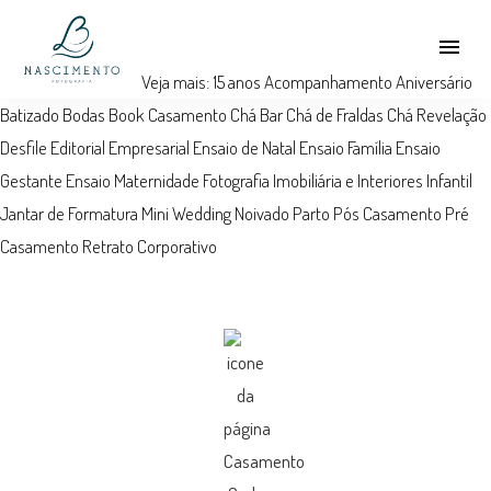
menu
Veja mais:
15 anos
Acompanhamento
Aniversário
Batizado
Bodas
Book
Casamento
Chá Bar
Chá de Fraldas
Chá Revelação
Desfile
Editorial
Empresarial
Ensaio de Natal
Ensaio Família
Ensaio
Gestante
Ensaio Maternidade
Fotografia Imobiliária e Interiores
Infantil
Jantar de Formatura
Mini Wedding
Noivado
Parto
Pós Casamento
Pré
Casamento
Retrato Corporativo