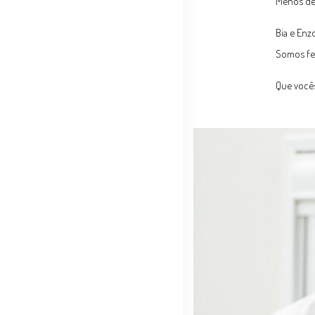
Menos de 
Bia e Enz
Somos fel
Que vocês