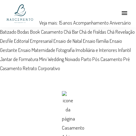
menu
Veja mais:
15 anos
Acompanhamento
Aniversário
Batizado
Bodas
Book
Casamento
Chá Bar
Chá de Fraldas
Chá Revelação
Desfile
Editorial
Empresarial
Ensaio de Natal
Ensaio Família
Ensaio
Gestante
Ensaio Maternidade
Fotografia Imobiliária e Interiores
Infantil
Jantar de Formatura
Mini Wedding
Noivado
Parto
Pós Casamento
Pré
Casamento
Retrato Corporativo