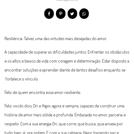
Resiliência. Talvez uma das virtudes mais desejadas do amor.
A capacidade de superar as dificuldades juntos. Enfrentar os obstáculos
e os altos e baixos da vida com coragem e determinação. Estar disposto a
encontrar soluções e aprender diante de tantos desafios enquanto se
fortalece o vínculo.
Feliz de quem encontra esse amor resiliente.
Feliz, vocês dois, Dri e Higor, agora e sempre, capazes de construir uma
história de amor mais sólida e profunda. Embasada no amor, parceria e
respeito. Com a sua energia Dri, que corre, que busca, que anseia por
tudo logo, já, pra ontem. E com a sua calmaria, Higor, trazendo paz e