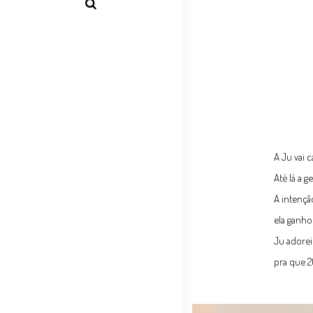
A Ju vai 
Até lá a g
A intençã
ela ganho
Ju adorei
pra que 2