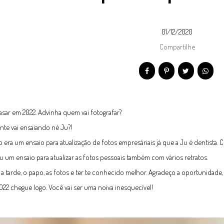
01/12/2020
Compartilhe
casar em 2022. Advinha quem vai fotografar?
ente vai ensaiando né Ju?!
o era um ensaio para atualização de fotos empresáriais já que a Ju é dentista
u um ensaio para atualizar as fotos pessoais também com vários retratos.
 a tarde, o papo, as fotos e ter te conhecido melhor. Agradeço a oportunidad
022 chegue logo. Você vai ser uma noiva inesquecível!