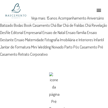
menu
Veja mais:
15 anos
Acompanhamento
Aniversário
Batizado
Bodas
Book
Casamento
Chá Bar
Chá de Fraldas
Chá Revelação
Desfile
Editorial
Empresarial
Ensaio de Natal
Ensaio Família
Ensaio
Gestante
Ensaio Maternidade
Fotografia Imobiliária e Interiores
Infantil
Jantar de Formatura
Mini Wedding
Noivado
Parto
Pós Casamento
Pré
Casamento
Retrato Corporativo