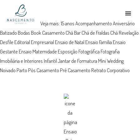
menu
Veja mais:
15 anos
Acompanhamento
Aniversário
Batizado
Bodas
Book
Casamento
Chá Bar
Chá de Fraldas
Chá Revelação
Desfile
Editorial
Empresarial
Ensaio de Natal
Ensaio Família
Ensaio
Gestante
Ensaio Maternidade
Esposição Fotográfica
Fotografia
Imobiliária e Interiores
Infantil
Jantar de Formatura
Mini Wedding
Noivado
Parto
Pós Casamento
Pré Casamento
Retrato Corporativo