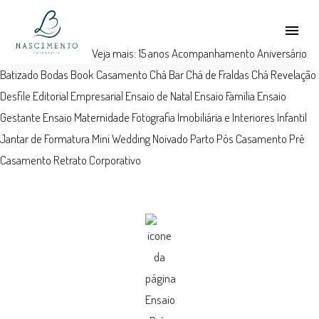
menu
Veja mais:
15 anos
Acompanhamento
Aniversário
Batizado
Bodas
Book
Casamento
Chá Bar
Chá de Fraldas
Chá Revelação
Desfile
Editorial
Empresarial
Ensaio de Natal
Ensaio Família
Ensaio
Gestante
Ensaio Maternidade
Fotografia Imobiliária e Interiores
Infantil
Jantar de Formatura
Mini Wedding
Noivado
Parto
Pós Casamento
Pré
Casamento
Retrato Corporativo