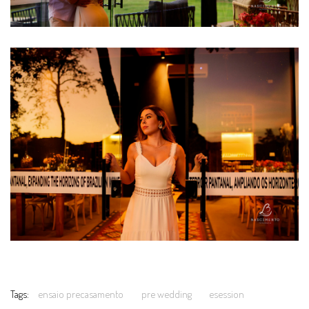
Tags:
ensaio precasamento
pre wedding
esession