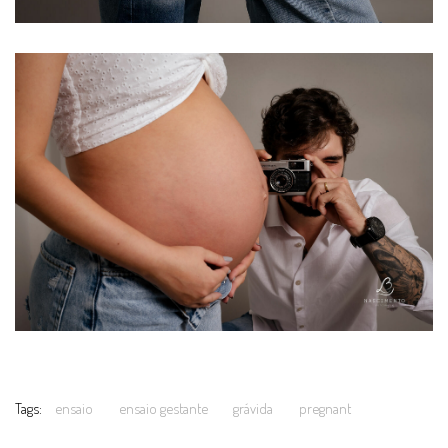
Tags:
ensaio
ensaio gestante
grávida
pregnant