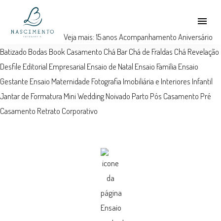
menu
Veja mais:
15 anos
Acompanhamento
Aniversário
Batizado
Bodas
Book
Casamento
Chá Bar
Chá de Fraldas
Chá Revelação
Desfile
Editorial
Empresarial
Ensaio de Natal
Ensaio Família
Ensaio
Gestante
Ensaio Maternidade
Fotografia Imobiliária e Interiores
Infantil
Jantar de Formatura
Mini Wedding
Noivado
Parto
Pós Casamento
Pré
Casamento
Retrato Corporativo