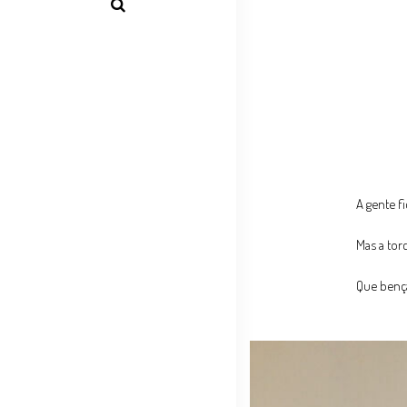
A gente f
Mas a tor
Que bençã