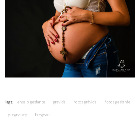
Tags:
ensaio gestante
gravida
fotos grávida
fotos gestante
pregnancy
Pregnant