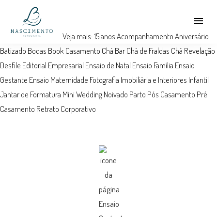
menu
Veja mais:
15 anos
Acompanhamento
Aniversário
Batizado
Bodas
Book
Casamento
Chá Bar
Chá de Fraldas
Chá Revelação
Desfile
Editorial
Empresarial
Ensaio de Natal
Ensaio Família
Ensaio
Gestante
Ensaio Maternidade
Fotografia Imobiliária e Interiores
Infantil
Jantar de Formatura
Mini Wedding
Noivado
Parto
Pós Casamento
Pré
Casamento
Retrato Corporativo