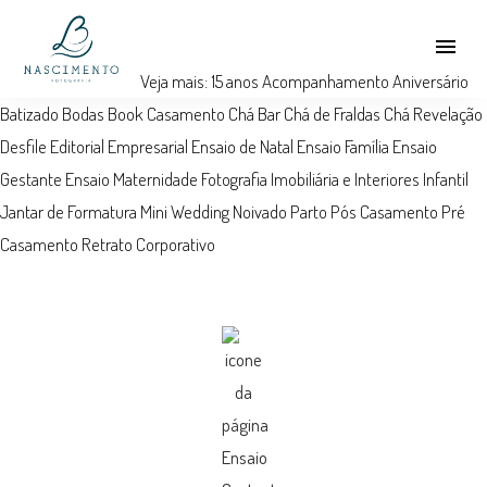
menu
Veja mais:
15 anos
Acompanhamento
Aniversário
Batizado
Bodas
Book
Casamento
Chá Bar
Chá de Fraldas
Chá Revelação
Desfile
Editorial
Empresarial
Ensaio de Natal
Ensaio Família
Ensaio
Gestante
Ensaio Maternidade
Fotografia Imobiliária e Interiores
Infantil
Jantar de Formatura
Mini Wedding
Noivado
Parto
Pós Casamento
Pré
Casamento
Retrato Corporativo