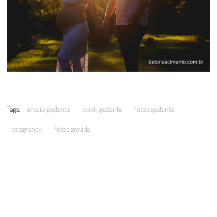
Tags:
ensaio gestante
book gestante
fotos gestante
pregnancy
fotos grávida