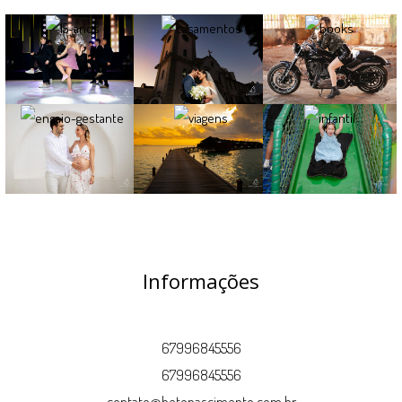
Informações
67996845556
67996845556
contato@betonascimento.com.br