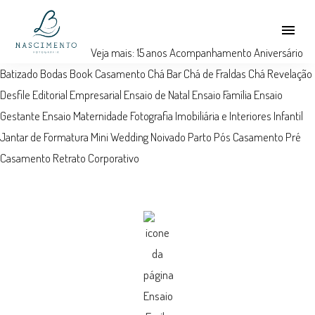
menu
Veja mais:
15 anos
Acompanhamento
Aniversário
Batizado
Bodas
Book
Casamento
Chá Bar
Chá de Fraldas
Chá Revelação
Desfile
Editorial
Empresarial
Ensaio de Natal
Ensaio Família
Ensaio
Gestante
Ensaio Maternidade
Fotografia Imobiliária e Interiores
Infantil
Jantar de Formatura
Mini Wedding
Noivado
Parto
Pós Casamento
Pré
Casamento
Retrato Corporativo