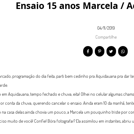
Ensaio 15 anos Marcela /
04/11/2019
Compartilhe
rcado, programação do dia feita, parti bem cedinho pra Aquidauana pra dar t
arde.
em Aquidauana, tempo fechado e chuva, eita! Olhei no celular algumas chamad
or conta da chuva, querendo cancelar o ensaio. Ainda eram 10 da manhã, tent
na casa delas ainda chovia um pouco, a Marcela um pouquinho triste por conta
eciso muito de você! Confie! Bóra fotografar? Ela assimilou em instantes, abriu 