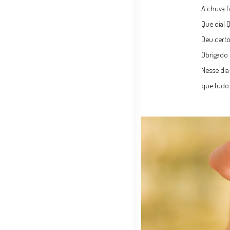
A chuva f
Que dia! 
Deu certo
Obrigado 
Nesse dia
que tudo 