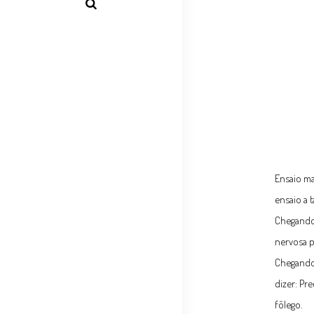
Ensaio ma
ensaio a t
Chegando 
nervosa p
Chegando 
dizer: Pr
fôlego.