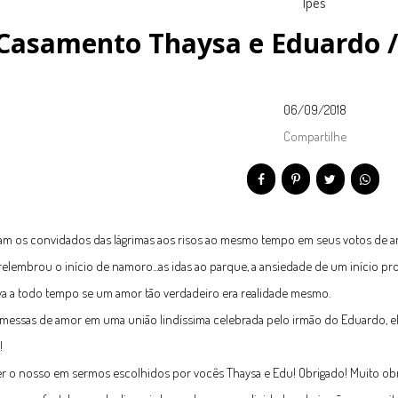
Casamento Thaysa e Eduardo /
06/09/2018
Compartilhe
ram os convidados das lágrimas aos risos ao mesmo tempo em seus votos de a
elembrou o início de namoro...as idas ao parque, a ansiedade de um início
a a todo tempo se um amor tão verdadeiro era realidade mesmo.
messas de amor em uma união lindíssima celebrada pelo irmão do Eduardo, ele
!
r o nosso em sermos escolhidos por vocês Thaysa e Edu! Obrigado! Muito ob