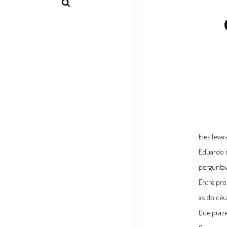
Eles leva
Eduardo r
perguntav
Entre pro
as do céu
Que praze