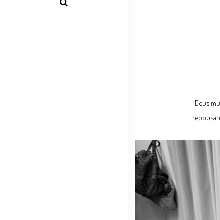
"Deus mud
repousare