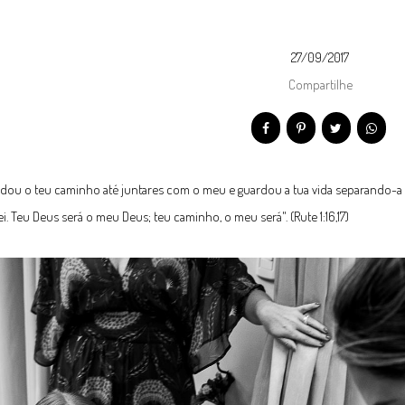
27/09/2017
Compartilhe
ou o teu caminho até juntares com o meu e guardou a tua vida separando-a pr
i. Teu Deus será o meu Deus; teu caminho, o meu será". (Rute 1:16,17)