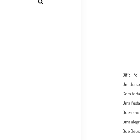
Difícil fo
Um dia so
Com toda 
Uma fest
Queremos 
uma alegri
Que Deus 