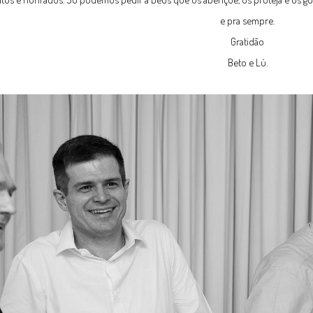
e pra sempre.
Gratidão
Beto e Lú.