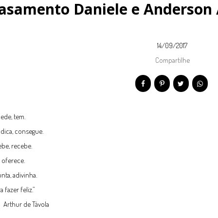
asamento Daniele e Anderson /
14/09/2017
Compartilhe
pede, tem.
ndica, consegue.
be, recebe.
, oferece.
nta, adivinha.
a fazer feliz.”
r de Távola