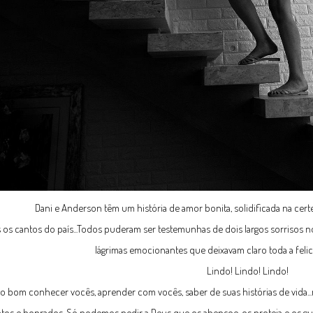
Dani e Anderson têm um história de amor bonita, solidificada na certez
s os cantos do país...Todos puderam ser testemunhas de dois largos sorrisos no
lágrimas emocionantes que deixavam claro toda a felic
Lindo! Lindo! Lindo!
o bom conhecer vocês, aprender com vocês, saber de suas histórias de vida...n
tos e honrados. Só podemos pedir a Deus que os abençoe, os proteja e os gu