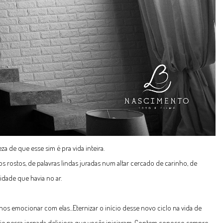
a de que esse sim é pra vida inteira.
s rostos, de palavras lindas juradas num altar cercado de carinho, de
idade que havia no ar.
os emocionar com elas...Eternizar o início desse novo ciclo na vida de
ie nessa jornada deliciosa que vocês iniciaram. Contem conosco sempre