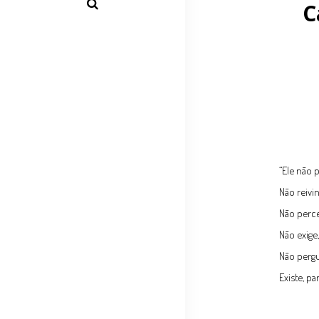
C
“Ele não 
Não reivi
Não perce
Não exige
Não pergu
Existe, par
Arthu