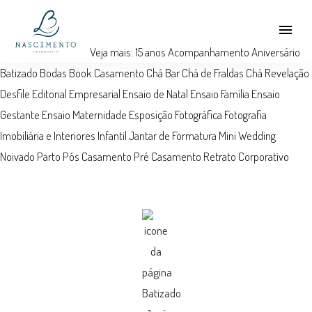
menu
Veja mais:
15 anos
Acompanhamento
Aniversário
Batizado
Bodas
Book
Casamento
Chá Bar
Chá de Fraldas
Chá Revelação
Desfile
Editorial
Empresarial
Ensaio de Natal
Ensaio Família
Ensaio
Gestante
Ensaio Maternidade
Esposição Fotográfica
Fotografia
Imobiliária e Interiores
Infantil
Jantar de Formatura
Mini Wedding
Noivado
Parto
Pós Casamento
Pré Casamento
Retrato Corporativo