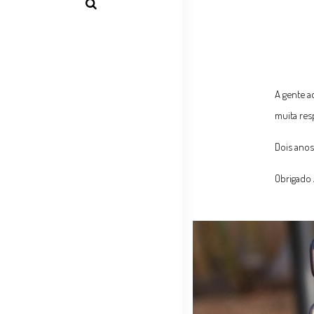
A gente a
muita res
Dois ano
Obrigado 