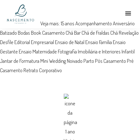
menu
Veja mais:
15 anos
Acompanhamento
Aniversário
Batizado
Bodas
Book
Casamento
Chá Bar
Chá de Fraldas
Chá Revelação
Desfile
Editorial
Empresarial
Ensaio de Natal
Ensaio Família
Ensaio
Gestante
Ensaio Maternidade
Fotografia Imobiliária e Interiores
Infantil
Jantar de Formatura
Mini Wedding
Noivado
Parto
Pós Casamento
Pré
Casamento
Retrato Corporativo