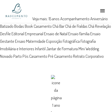
menu
Veja mais:
15 anos
Acompanhamento
Aniversário
Batizado
Bodas
Book
Casamento
Chá Bar
Chá de Fraldas
Chá Revelação
Desfile
Editorial
Empresarial
Ensaio de Natal
Ensaio Família
Ensaio
Gestante
Ensaio Maternidade
Esposição Fotográfica
Fotografia
Imobiliária e Interiores
Infantil
Jantar de Formatura
Mini Wedding
Noivado
Parto
Pós Casamento
Pré Casamento
Retrato Corporativo