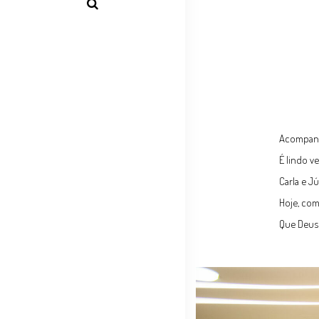
Acompanh
É lindo v
Carla e J
Hoje, com
Que Deus 