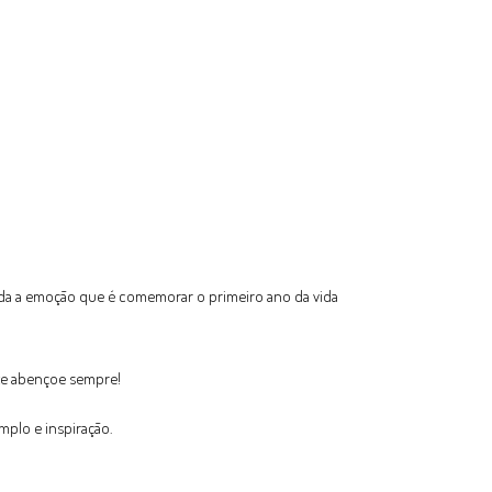
 toda a emoção que é comemorar o primeiro ano da vida
 te abençoe sempre!
mplo e inspiração.