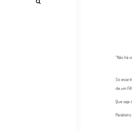
"Não há v
Só esse t
de um fil
Que seja 
Parabéns 