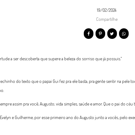
19/02/2024
Compartilhe
irtude a ser descoberta que supere a beleza do sorriso que já possuis."
rechinho do texto que o papai Gui fez pra ele basta, pra gente sentir na pele
ho.
sempre assim pra você, Augusto; vida simples, saúde e amor. Que o pai do céu
Evelyn e Guilherme, por esse primeiro ano do Augusto junto a vocês, pelo exe