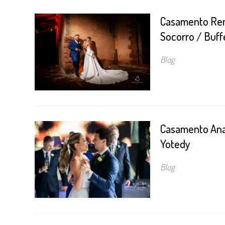
Casamento Ren
Socorro / Buff
Blog
Casamento Ana 
Yotedy
Blog