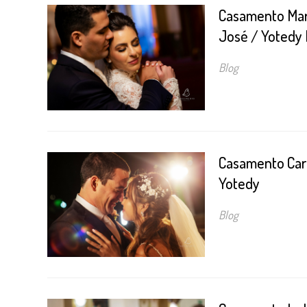
Casamento Mari
José / Yotedy 
Blog
Casamento Caro
Yotedy
Blog