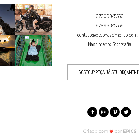
67996845556
67996845556
contato@betonascimento.com.
Nascimento Fotografia
GOSTOU? PEÇA JÁ SEU ORÇAMEN