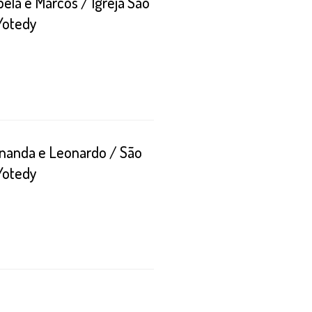
ela e Marcos / Igreja São
Yotedy
nanda e Leonardo / São
Yotedy