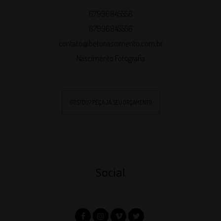
67996845556
67996845556
contato@betonascimento.com.br
Nascimento Fotografia
GOSTOU? PEÇA JÁ SEU ORÇAMENTO
Social